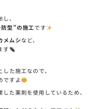
布し、
予防型”の施工
です
カメムシ
など、
ます
とした施工なので、
めですよ
慮した薬剤を使用しているため、