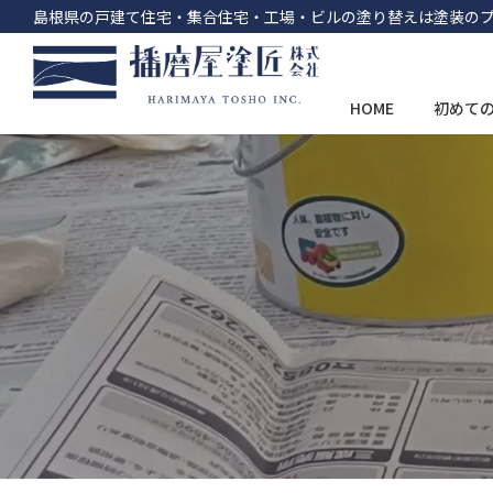
島根県の戸建て住宅・集合住宅・工場・ビルの塗り替えは塗装の
HOME
初めて
コ
ナ
ン
ビ
テ
ゲ
ン
ー
ツ
シ
へ
ョ
ス
ン
キ
に
ッ
移
プ
動