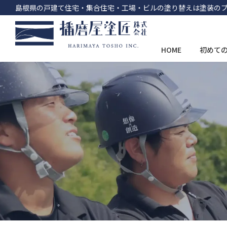
島根県の戸建て住宅・集合住宅・工場・ビルの塗り替えは塗装の
HOME
初めて
コ
ナ
ン
ビ
テ
ゲ
ン
ー
ツ
シ
へ
ョ
ス
ン
キ
に
ッ
移
プ
動