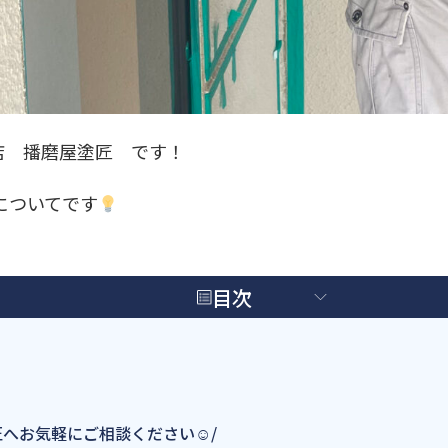
店 播磨屋塗匠 です！
についてです
目次
塗匠へお気軽にご相談ください☺/