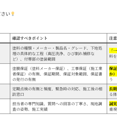
ださい
確認すべきポイント
注意
塗料の種類・メーカー・製品名・グレード、下地処
「一
理の具体的な工程（高圧洗浄、ひび割れ補修な
料を
ど）、付帯部の塗装範囲
塗膜保証（塗料メーカー保証）、工事保証（施工業
保証
者保証）の有無、保証期間、保証対象範囲、保証書
か）
の発行の有無
う
定期点検の有無と頻度、緊急時の対応、施工後の相
長期
談窓口
る体
担当者の専門知識、質問への回答の丁寧さ、現地調
誠実
査の姿勢、施工実績
重視