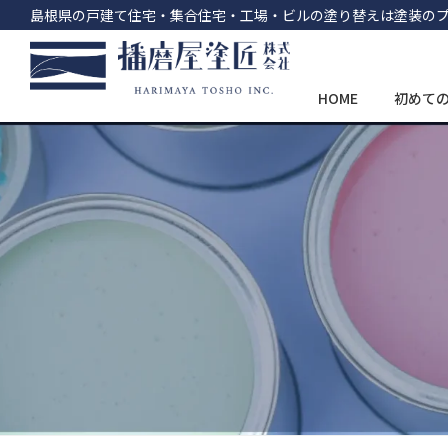
島根県の戸建て住宅・集合住宅・工場・ビルの塗り替えは塗装の
HOME
初めて
コ
ナ
ン
ビ
テ
ゲ
ン
ー
ツ
シ
へ
ョ
ス
ン
キ
に
ッ
移
プ
動