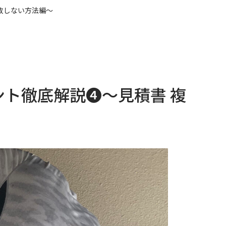
敗しない方法編～
ト徹底解説❹～見積書 複