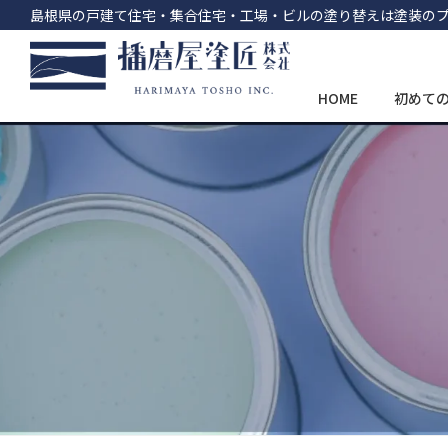
島根県の戸建て住宅・集合住宅・工場・ビルの塗り替えは塗装の
HOME
初めて
コ
ナ
ン
ビ
テ
ゲ
ン
ー
ツ
シ
へ
ョ
ス
ン
キ
に
ッ
移
プ
動