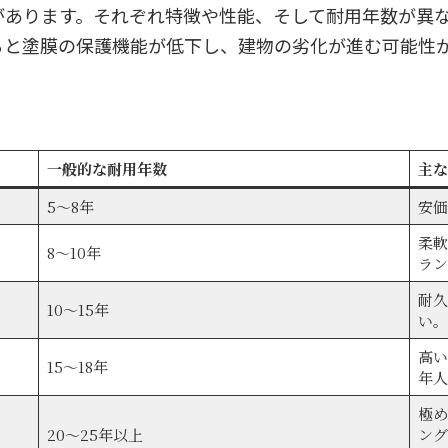
があります。それぞれ特徴や性能、そして耐用年数が異
ると塗膜の保護機能が低下し、建物の劣化が進む可能性
一般的な耐用年数
主な
5～8年
安価
柔軟
8～10年
ラン
耐久
10～15年
い。
高い
15～18年
年人
極め
20～25年以上
ング