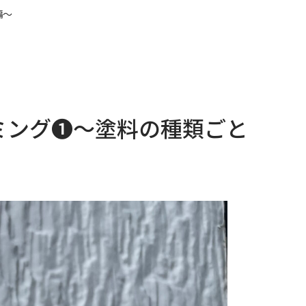
編～
ミング❶～塗料の種類ごと