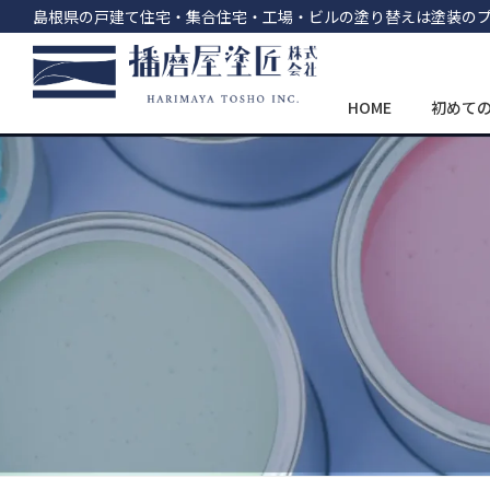
島根県の戸建て住宅・集合住宅・工場・ビルの塗り替えは塗装の
HOME
初めて
コ
ナ
ン
ビ
テ
ゲ
ン
ー
ツ
シ
へ
ョ
ス
ン
キ
に
ッ
移
プ
動