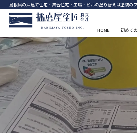
島根県の戸建て住宅・集合住宅・工場・ビルの塗り替えは塗装の
HOME
初めて
コ
ナ
ン
ビ
テ
ゲ
ン
ー
ツ
シ
へ
ョ
ス
ン
キ
に
ッ
移
プ
動