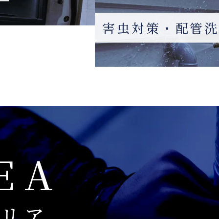
害虫対策・配管
EA
リア