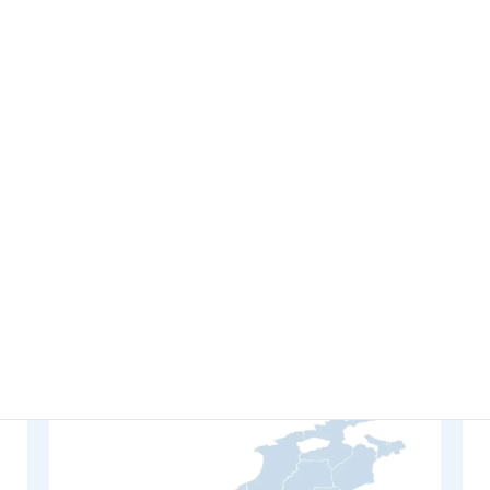
播磨屋塗匠では、島根県全域（島嶼部除く）と鳥取県米子
市を対応エリアとさせていただいております。外壁や屋根
の塗装、雨漏りなどでお困りの方は、お気軽にご連絡くだ
さい。
島根県
松江市、東出雲町、安来市、奥出雲町、雲南市、出雲市
飯南町、大田市、美郷町、川本町、邑南町、江津市
浜田市、益田市、津和野町、吉賀町
鳥取県
米子市、倉吉市